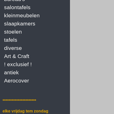
salontafels
kleinmeubelen
slaapkamers
stoelen
tafels
diverse
Art & Craft
! exclusief !
antiek
Aerocover
**********************
elke vrijdag tem zondag