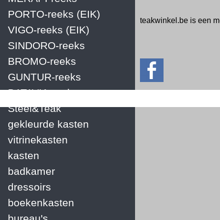
PORTO-reeks (EIK)
teakwinkel.be is een 
VIGO-reeks (EIK)
SINDORO-reeks
BROMO-reeks
GUNTUR-reeks
BATAVIA-reeks
Steel&Teak
gekleurde kasten
vitrinekasten
kasten
badkamer
dressoirs
boekenkasten
bureau's