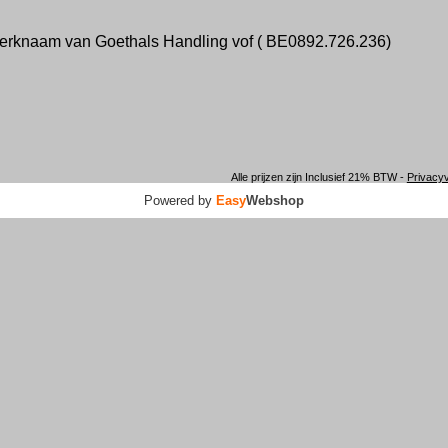
merknaam van Goethals Handling vof ( BE0892.726.236)
Alle prijzen zijn Inclusief 21% BTW -
Privacyv
Powered by
Easy
Webshop