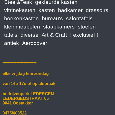
Steel&Teak
gekleurde kasten
vitrinekasten
kasten
badkamer
dressoirs
boekenkasten
bureau's
salontafels
kleinmeubelen
slaapkamers
stoelen
tafels
diverse
Art & Craft
! exclusief !
antiek
Aerocover
**********************
elke vrijdag tem zondag
van 14u-17u of op afspraak
bedrijvenpark LEDERGEM
LEDERGEMSTRAAT 65
9041 Oostakker
0475/603522