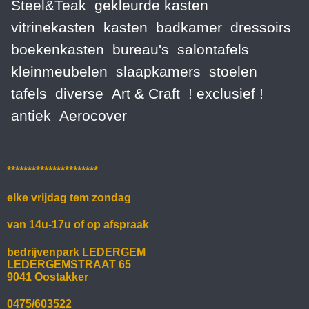
Steel&Teak
gekleurde kasten
vitrinekasten
kasten
badkamer
dressoirs
boekenkasten
bureau's
salontafels
kleinmeubelen
slaapkamers
stoelen
tafels
diverse
Art & Craft
! exclusief !
antiek
Aerocover
**********************
elke vrijdag tem zondag
van 14u-17u of op afspraak
bedrijvenpark LEDERGEM
LEDERGEMSTRAAT 65
9041 Oostakker
0475/603522